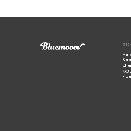
AD
Mais
6 ru
Cha
530
Fra