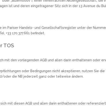
 oder „Bluemooov“), einer vereinfachten Aktiengesellschaft, die 
gen ist und deren eingetragener Sitz sich in der 13 Avenue du Bui
e im Pariser Handels- und Gesellschaftsregister unter der Nummer
Tel. +33 170.377.661 befindet.
er TOS
 sich mit den vorliegenden AGB und allen darin enthaltenen oder 
pflichtungen oder Bedingungen nicht akzeptieren, nutzen Sie die 
d/oder die NB jederzeit ganz oder teilweise ändern.
e sich mit diesen AGB und allen darin enthaltenen oder referenzi