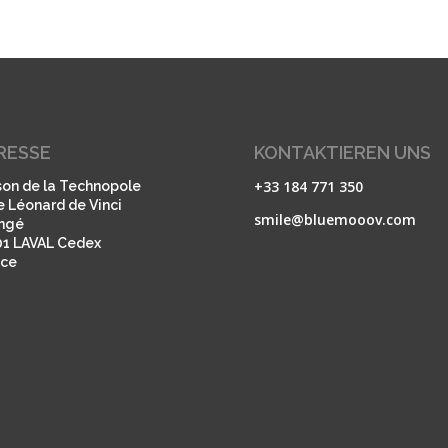
RESSE
KONTAKTIEREN UNS
+33 184 771 350
on de la Technopole
e Léonard de Vinci
smile@bluemooov.com
ngé
01 LAVAL Cedex
nce