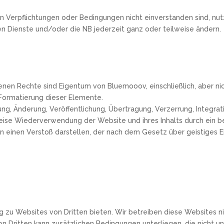
n Verpflichtungen oder Bedingungen nicht einverstanden sind, nutz
en Dienste und/oder die NB jederzeit ganz oder teilweise ändern.
nen Rechte sind Eigentum von Bluemooov, einschließlich, aber nic
 Formatierung dieser Elemente.
sung, Änderung, Veröffentlichung, Übertragung, Verzerrung, Integra
ise Wiederverwendung der Website und ihres Inhalts durch ein b
ann einen Verstoß darstellen, der nach dem Gesetz über geistige
 zu Websites von Dritten bieten. Wir betreiben diese Websites ni
on Dritten kann zusätzlichen Bedingungen unterliegen, die nicht u