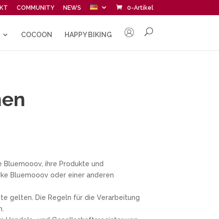
KT
COMMUNITY
NEWS
0-Artikel
COCOON
HAPPY BIKING
nen
ke Bluemooov, ihre Produkte und
arke Bluemooov oder einer anderen
e gelten. Die Regeln für die Verarbeitung
m.