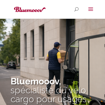
Bluemooov,
spécialiste du vélo
cargo pour usages