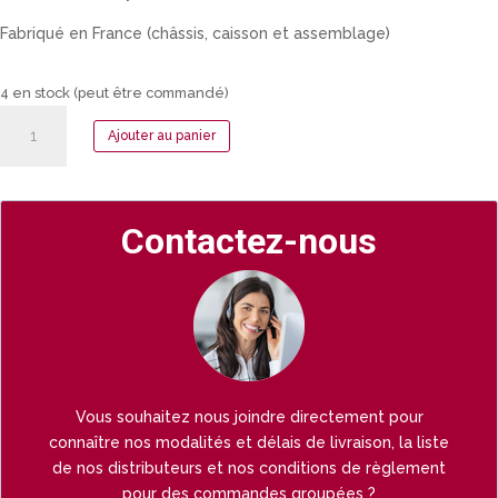
Fabriqué en France (châssis, caisson et assemblage)
4 en stock (peut être commandé)
quantité
Ajouter au panier
de
Vélo
cargo
triporteur
Contactez-nous
Ketch
électrique
Multi
Vous souhaitez nous joindre directement pour
connaître nos modalités et délais de livraison, la liste
de nos distributeurs et nos conditions de règlement
pour des commandes groupées ?